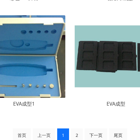
EVA成型1
EVA成型
首页
上一页
1
2
下一页
尾页