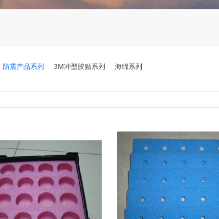
防震产品系列
3M冲型胶贴系列
海绵系列