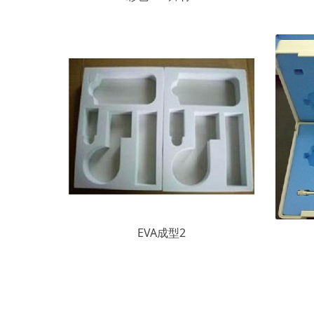
EVA成型2