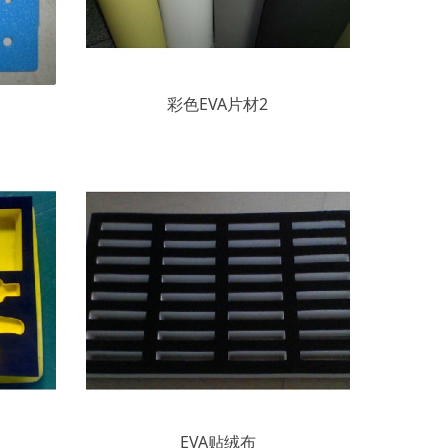
彩色EVA片材2
EVA贴绒布